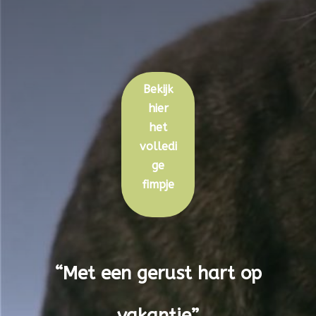
Bekijk
hier
het
volledi
ge
fimpje
“Met een gerust hart op
vakantie”